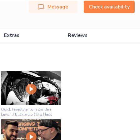
Message
Check availability
Extras
Reviews
Quick Freestyle from Zenden
Lavon // Buckle Up // Big Hass