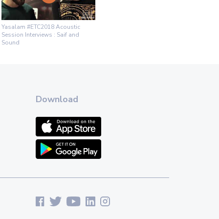
Yasalam #ETC2018 Acoustic
Session Interviews : Saif and
Sound
Download